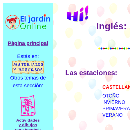
Inglés:
Página principal
Estás en:
Las estaciones:
Otros temas de
esta sección:
CASTELLA
OTOÑO
INVIERNO
PRIMAVERA
VERANO
Actividades
y dibujos
para imprimir