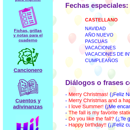
Fechas especiales:
CASTELLANO
NAVIDAD
Fichas, grillas
AÑO NUEVO
y notas para el
cuaderno
PASCUAS
VACACIONES
VACACIONES DE I
CUMPLEAÑOS
Cancionero
Diálogos o frases c
-
Merry Christmas!
(¡Feliz N
-
Merry Christmas
and a ha
Cuentos y
-
I love Summer!
(¡Me encan
adivinanzas
-
The fall is my favorite stati
-
Do you like the fall?
(¿Te g
-
Happy birthday!!
(¡¡Feliz 