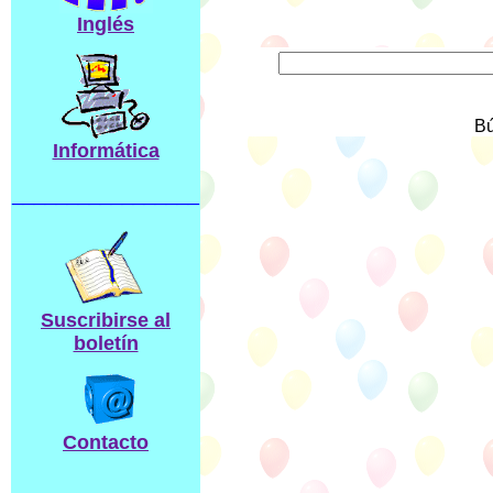
Inglés
Bú
Informática
_________________
Suscribirse al
boletín
Contacto
____________