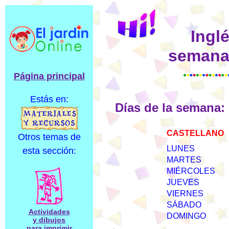
Inglé
semana/
Página principal
Estás en:
Días de la semana:
CASTELLANO
Otros temas de
LUNES
esta sección:
MARTES
MIÉRCOLES
JUEVES
VIERNES
SÁBADO
Actividades
DOMINGO
y dibujos
para imprimir