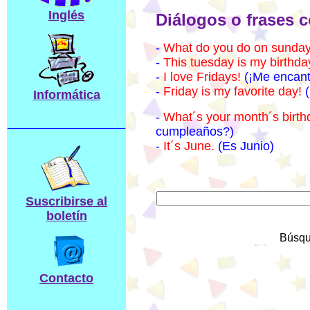
Inglés
Diálogos o frases c
-
What do you do on sunda
-
This tuesday is my birthda
-
I love Fridays!
(¡Me encant
-
Friday is my favorite day!
(
Informática
-
What´s your month´s birth
_________________
cumpleaños?)
-
It´s June.
(Es Junio)
Suscribirse al
boletín
Búsqu
Contacto
____________