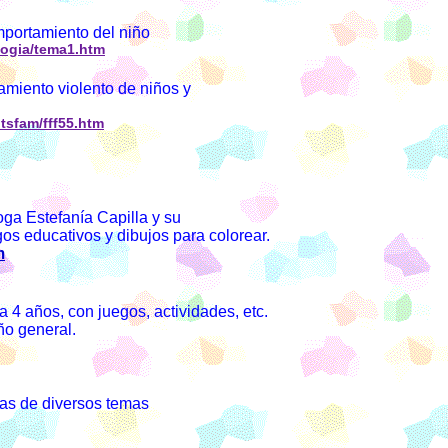
mportamiento del niño
logia/tema1.htm
iento violento de niños y
tsfam/fff55.htm
oga Estefanía Capilla y su
os educativos y dibujos para colorear.
m
a 4 años, con juegos, actividades, etc.
ño general.
ías de diversos temas