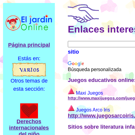
Enlaces intere
Página principal
sitio
Estás en:
Búsqueda personalizada
Juegos educativos online
Otros temas de
esta sección:
Maxi Juegos
http://www.maxijuegos.com/jue
Juegos Arco Iris
http://www.juegosarcoiri
Derechos
Sitios sobre literatura infa
internacionales
del niño