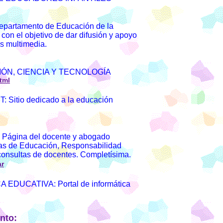
epartamento de Educación de la
con el objetivo de dar difusión y apoyo
as multimedia.
ÓN, CIENCIA Y TECNOLOGÍA
tml
Sitio dedicado a la educación
gina del docente y abogado
as de Educación, Responsabilidad
 consultas de docentes. Completísima.
ar
DUCATIVA: Portal de informática
nto: