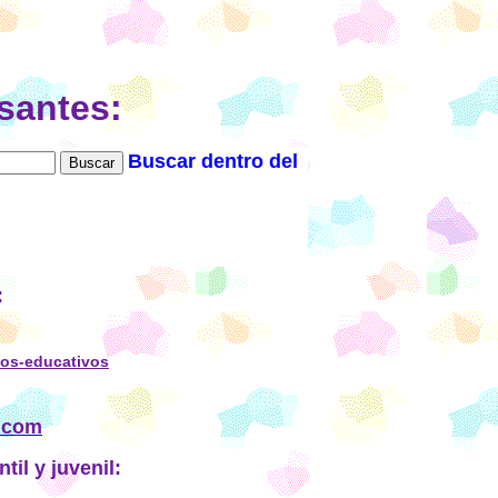
santes:
Buscar dentro del
:
gos-educativos
s.com
ntil y juvenil: