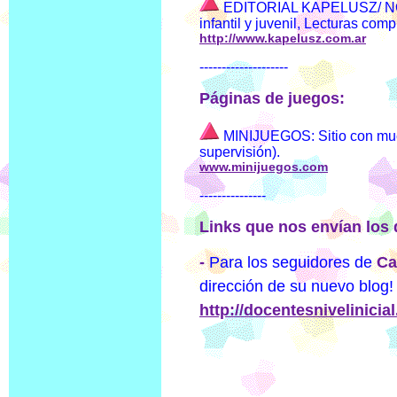
EDITORIAL KAPELUSZ/ NORM
infantil y juvenil, Lecturas co
http://www.kapelusz.com.ar
--------------------
Páginas de juegos:
MINIJUEGOS: Sitio con muc
supervisión).
www.minijuegos.com
---------------
Links que nos envían los
-
Para los seguidores de
Ca
dirección de su nuevo blog!
http://docentesnivelinicia