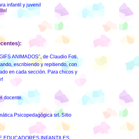
ra infantil y juvenil
llo/
ocentes):
GIFS ANIMADOS"
, de Claudio Foti.
ndo, escribiendo y repitiendo, con
ñado en cada sección. Para chicos y
r!
el docente.
ática Psicopedagógica srl. Sitio
E EDUCADORES INFANTILES