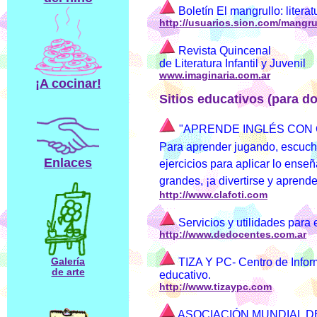
Boletín El mangrullo: literatu
http://usuarios.sion.com/mangru
Revista Quincenal
de Literatura Infantil y Juvenil
www.imaginaria.com.ar
¡A cocinar!
Sitios educativos (para d
"APRENDE INGLÉS CON 
Para aprender jugando, escucha
Enlaces
ejercicios para aplicar lo ense
grandes, ¡a divertirse y aprende
http://www.clafoti.com
Servicios y utilidades para 
http://www.dedocentes.com.ar
Galería
TIZA Y PC- Centro de Inform
de arte
educativo.
http://www.tizaypc.com
ASOCIACIÓN MUNDIAL D