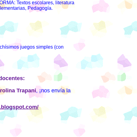
A: Textos escolares, literatura
mplementarias, Pedagogía.
hísimos juegos simples (con
 docentes:
rolina Trapani
, ¡nos envía la
l.blogspot.com/