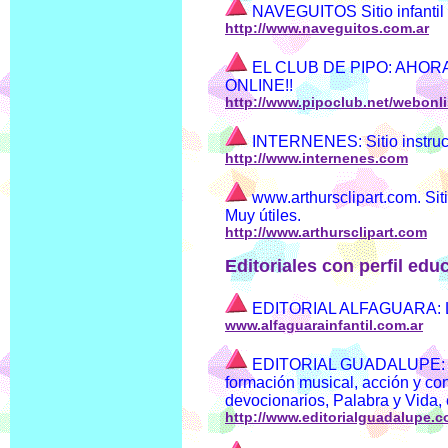
NAVEGUITOS Sitio infantil 
http://www.naveguitos.com.ar
EL CLUB DE PIPO: AHOR
ONLINE!!
http://www.pipoclub.net/webonl
INTERNENES: Sitio instruct
http://www.internenes.com
www.arthursclipart.com. Siti
Muy útiles.
http://www.arthursclipart.com
Editoriales con perfil educa
EDITORIAL ALFAGUARA: Liter
www.alfaguarainfantil.com.ar
EDITORIAL GUADALUPE: Liter
formación musical, acción y co
devocionarios, Palabra y Vida, 
http://www.editorialguadalupe.c