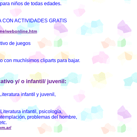
para niños de todas edades.
A CON ACTIVIDADES GRATIS
ine/webonline.htm
ivo de juegos
o con muchísimos cliparts para bajar.
tivo y/ o infantil/ juvenil:
atura infantil y juvenil,
atura infantil, psicología,
ntemplación, problemas del hombre,
etc.
om.ar/