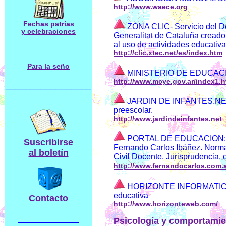
http://www.waece.org
Fechas patrias
ZONA CLIC- Servicio del D
y celebraciones
Generalitat de Cataluña creado 
al uso de actividades educativ
http://clic.xtec.net/es/index.htm
Para la seño
MINISTERIO DE EDUCACI
http://www.mcye.gov.ar/index1.h
_________________
JARDIN DE INFANTES.NET: 
preescolar.
http://www.jardindeinfantes.net
PORTAL DE EDUCACION: Pá
Suscribirse
Fernando Carlos Ibáñez. Norm
al boletín
Civil Docente, Jurisprudencia,
http://www.fernandocarlos.com.
HORIZONTE INFORMATICA E
educativa
Contacto
http://www.horizonteweb.com/
____________
Psicología y comportamie