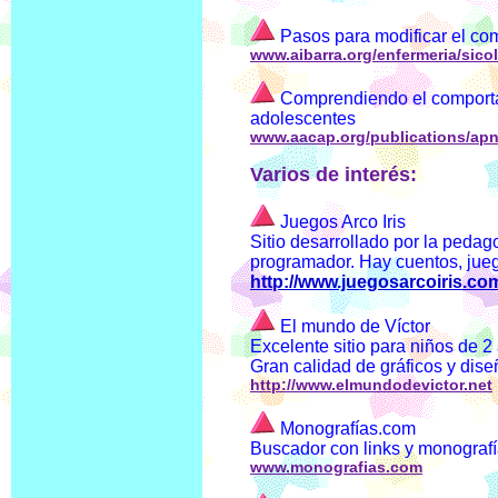
Pasos para modificar el co
www.aibarra.org/enfermeria/sico
Comprendiendo el comportam
adolescentes
www.aacap.org/publications/apn
Varios de interés:
Juegos Arco Iris
Sitio desarrollado por la pedag
programador. Hay cuentos, jueg
http://www.juegosarcoiris.co
El mundo de Víctor
Excelente sitio para niños de 2 
Gran calidad de gráficos y dise
http://www.elmundodevictor.net
Monografías.com
Buscador con links y monograf
www.monografias.com