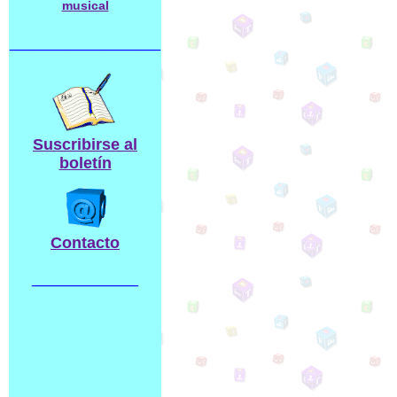
musical
_________________
Suscribirse al
boletín
Contacto
____________