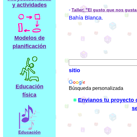
y actividades
-
Taller: "El gusto que nos gusta
Bahía Blanca.
Modelos de
planificación
sitio
Educación
Búsqueda personalizada
física
Envianos tu proyecto o
s
Educación