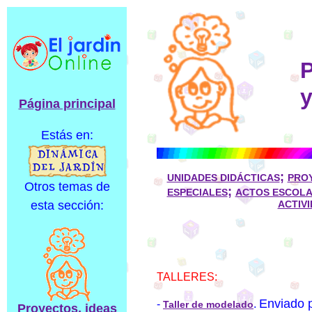
P
y
Página principal
Estás en:
;
UNIDADES DIDÁCTICAS
PRO
Otros temas de
;
ESPECIALES
ACTOS ESCOL
esta sección:
ACTIV
TALLERES:
Enviado p
-
.
Taller de modelado
Proyectos, ideas