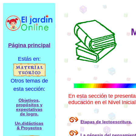
M
Página principal
Estás en:
Otros temas de
esta sección:
En esta sección te present
Objetivos,
educación en el Nivel Inicial
propósitos y
expectativas
de logro.
Etapas de lectoescritura.
Un.didácticas
& Proyectos
La génesis del pensamient