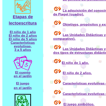
La adquisición del conoci
de Piaget (cuadro).
Etapas de
lectoescritura
Objetivos, propósitos y ex
El niño de 1 año
Las Unidades Didácticas y
El niño de 2 años
comparativo).
El niño de 5 años
Características
evolutivas,
Las Unidades Didácticas y
3 a 5 años
dos tipos de estructuras didáctic
El niño de 1 año.
El cuento
El niño de 2 años.
en el jardín
Características evolutivas 
El juego
en el jardín
Características evolutivas
El juego simbólico.